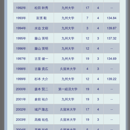
1992年
松田 幹秀
九州大学
17
4
--
1993年
富濱 毅
九州大学
7
4
134.84
1994年
水迫 文樹
九州大学
3
4
139.87
1995年
藤山 英明
九州大学
12
3
137.32
1996年
藤山 英明
九州大学
12
4
--
1997年
古里 健一
九州大学
19
3
134.69
1998年
古藤 貴広
久留米大学
4
3
--
1999年
杉本 大介
九州大学
12
4
139.22
2000年
森本 賢二
第一経済大学
19
4
--
2001年
倉前 祐介
九州大学
19
3
--
2002年
城戸 隆志
久留米大学
17
4
--
2003年
高橋 祐也
久留米大学
19
3
--
2004年
高橋 祐也
久留米大学
5
4
--