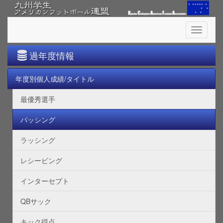
Toggle
navigati
過年度情報
年度別個人成績/タイトル
最優秀選手
パッシング
ラッシング
レシービング
インターセプト
QBサック
キック得点