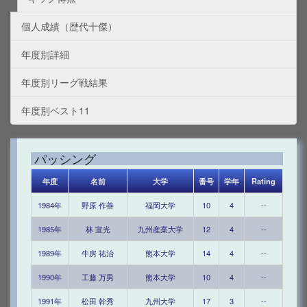
個人成績（歴代十傑）
年度別詳細
年度別リーグ戦結果
年度別ベスト11
パッシング
年度
名前
大学
番号
学年
Rating
1984年
野原 作善
福岡大学
10
4
--
1985年
林 宣光
九州産業大学
12
4
--
1989年
牛房 祐治
熊本大学
14
4
--
1990年
工藤 万男
熊本大学
10
4
--
1991年
松田 幹秀
九州大学
17
3
--