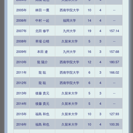
2005年
林田 一鷹
西南学院大学
10
4
--
2006年
中村 一起
福岡大学
14
4
--
2007年
北田 修平
九州大学
19
4
157.14
2008年
草場 公晴
久留米大学
5
3
--
2009年
本田 遼
九州大学
16
3
157.68
2010年
龍 陽介
西南学院大学
12
4
180.57
2011年
龍 聡
西南学院大学
6
3
166.02
2012年
龍 聡
西南学院大学
6
4
--
2013年
後藤 貴元
久留米大学
5
3
--
2014年
後藤 貴元
久留米大学
5
4
--
2015年
福島 和也
久留米大学
10
3
127.93
2016年
福島 和也
久留米大学
10
4
100.35