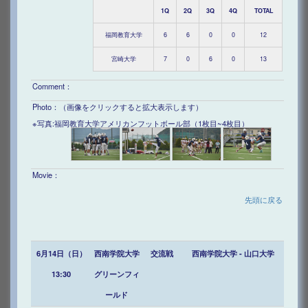
1Q
2Q
3Q
4Q
TOTAL
福岡教育大学
6
6
0
0
12
宮崎大学
7
0
6
0
13
Comment：
Photo：（画像をクリックすると拡大表示します）
※写真:福岡教育大学アメリカンフットボール部（1枚目~4枚目）
Movie：
先頭に戻る
6月14日（日）
西南学院大学
交流戦
西南学院大学 - 山口大学
13:30
グリーンフィ
ールド