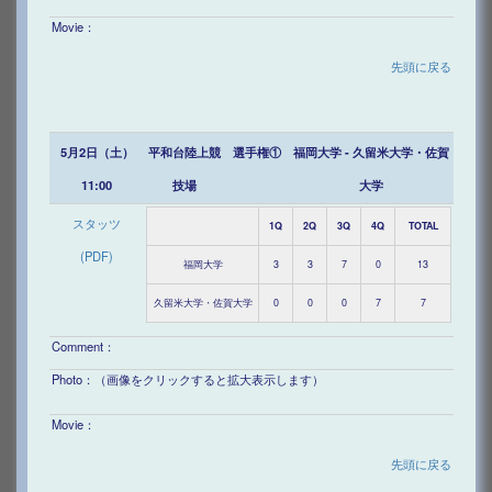
Movie：
先頭に戻る
5月2日（土）
平和台陸上競
選手権①
福岡大学 - 久留米大学・佐賀
11:00
技場
大学
スタッツ
1Q
2Q
3Q
4Q
TOTAL
(PDF)
福岡大学
3
3
7
0
13
久留米大学・佐賀大学
0
0
0
7
7
Comment：
Photo：（画像をクリックすると拡大表示します）
Movie：
先頭に戻る