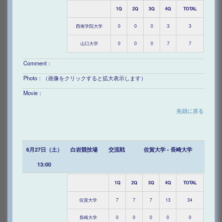
1Q
2Q
3Q
4Q
TOTAL
西南学院大学
0
0
0
3
3
山口大学
0
0
0
7
7
Comment：
Photo：（画像をクリックすると拡大表示します）
Movie：
先頭に戻る
6月27日（土）
白岩競技場
交流戦
佐賀大学 - 長崎大学
13:00
1Q
2Q
3Q
4Q
TOTAL
佐賀大学
7
7
7
13
34
長崎大学
0
0
0
0
0