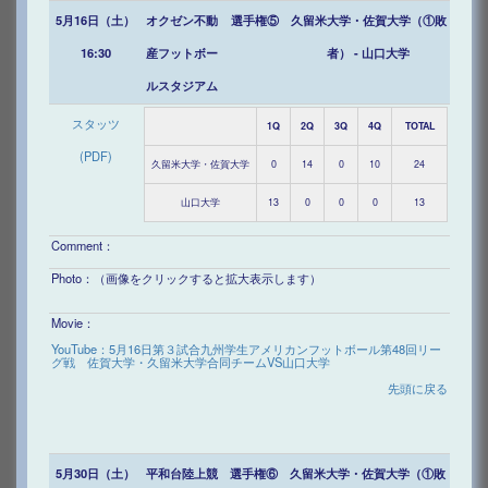
5月16日（土）
オクゼン不動
選手権⑤
久留米大学・佐賀大学（①敗
16:30
産フットボー
者） - 山口大学
ルスタジアム
スタッツ
1Q
2Q
3Q
4Q
TOTAL
(PDF)
久留米大学・佐賀大学
0
14
0
10
24
山口大学
13
0
0
0
13
Comment：
Photo：（画像をクリックすると拡大表示します）
Movie：
YouTube：5月16日第３試合九州学生アメリカンフットボール第48回リー
グ戦 佐賀大学・久留米大学合同チームVS山口大学
先頭に戻る
5月30日（土）
平和台陸上競
選手権⑥
久留米大学・佐賀大学（①敗