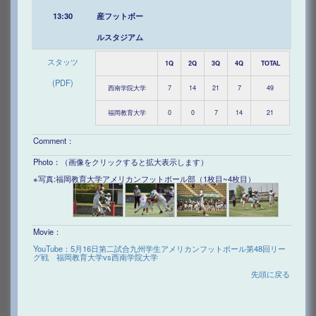
13:30
産フットボー
ルスタジアム
スタッツ
1Q
2Q
3Q
4Q
TOTAL
(PDF)
西南学院大学
7
14
21
7
49
福岡教育大学
0
0
7
14
21
Comment：
Photo：（画像をクリックすると拡大表示します）
※写真:福岡教育大学アメリカンフットボール部（1枚目~4枚目）
Movie：
YouTube：5月16日第二試合九州学生アメリカンフットボール第48回リー
グ戦 福岡教育大学vs西南学院大学
先頭に戻る