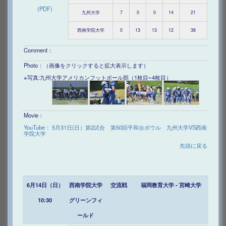
(PDF)
九州大学
7
0
0
14
21
西南学院大学
0
13
13
12
38
Comment：
Photo：（画像をクリックすると拡大表示します）
※写真:九州大学アメリカンフットボール部（1枚目~4枚目）
Movie：
YouTube： 5月31日(日）第2試合 第50回平和台ボウル 九州大学VS西南
学院大学
先頭に戻る
6月14日（日）
西南学院大学
交流戦
福岡教育大学 - 宮崎大学
10:30
グリーンフィ
ールド