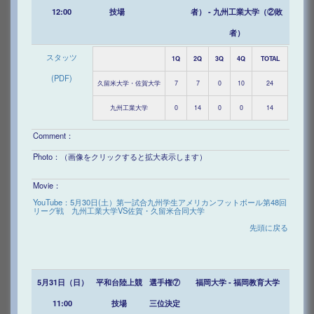
12:00
技場
者） - 九州工業大学（②敗
者）
スタッツ
1Q
2Q
3Q
4Q
TOTAL
(PDF)
久留米大学・佐賀大学
7
7
0
10
24
九州工業大学
0
14
0
0
14
Comment：
Photo：（画像をクリックすると拡大表示します）
Movie：
YouTube：5月30日(土）第一試合九州学生アメリカンフットボール第48回
リーグ戦 九州工業大学VS佐賀・久留米合同大学
先頭に戻る
5月31日（日）
平和台陸上競
選手権⑦
福岡大学 - 福岡教育大学
11:00
技場
三位決定