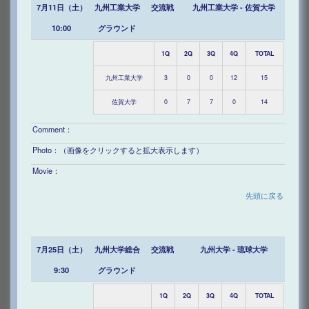
7月11日（土）
九州工業大学
交流戦
九州工業大学 - 佐賀大学
10:00
グラウンド
1Q
2Q
3Q
4Q
TOTAL
九州工業大学
3
0
0
12
15
佐賀大学
0
7
7
0
14
Comment：
Photo：（画像をクリックすると拡大表示します）
Movie：
先頭に戻る
7月25日（土）
九州大学総合
交流戦
九州大学 - 琉球大学
9:30
グラウンド
1Q
2Q
3Q
4Q
TOTAL