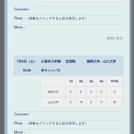
Comment：
Photo：（画像をクリックすると拡大表示します）
Movie：
先頭に戻る
7月4日（土）
久留米大学御
交流戦
福岡大学 - 山口大学
10:00
井キャンパス
1Q
2Q
3Q
4Q
TOTAL
福岡大学
0
0
0
0
0
山口大学
0
19
0
11
30
Comment：
Photo：（画像をクリックすると拡大表示します）
Movie：