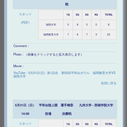
戦
スタッツ
1Q
2Q
3Q
4Q
TOTAL
(PDF)
福岡大学
0
8
0
0
8
福岡教育大学
7
6
7
3
23
Comment：
Photo：（画像をクリックすると拡大表示します）
Movie：
YouTube：5月31日(日）第1試合 第50回平和台ボウル 福岡教育大学VS
福岡大学
先頭に戻る
5月31日（日）
平和台陸上競
選手権⑧
九州大学 - 西南学院大学
14:00
技場
決勝戦
スタッツ
1Q
2Q
3Q
4Q
TOTAL