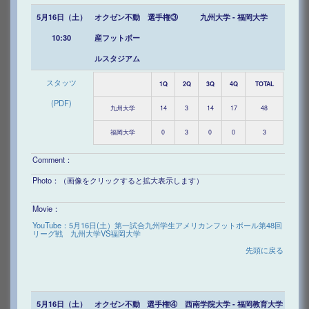
5月16日（土）
オクゼン不動
選手権③
九州大学 - 福岡大学
10:30
産フットボー
ルスタジアム
スタッツ
1Q
2Q
3Q
4Q
TOTAL
(PDF)
九州大学
14
3
14
17
48
福岡大学
0
3
0
0
3
Comment：
Photo：（画像をクリックすると拡大表示します）
Movie：
YouTube：5月16日(土）第一試合九州学生アメリカンフットボール第48回
リーグ戦 九州大学VS福岡大学
先頭に戻る
5月16日（土）
オクゼン不動
選手権④
西南学院大学 - 福岡教育大学