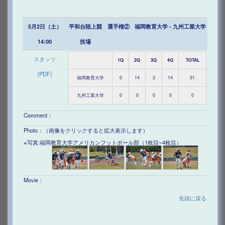
5月2日（土）
平和台陸上競
選手権②
福岡教育大学 - 九州工業大学
14:00
技場
スタッツ
1Q
2Q
3Q
4Q
TOTAL
(PDF)
福岡教育大学
0
14
3
14
31
九州工業大学
0
0
0
0
0
Comment：
Photo：（画像をクリックすると拡大表示します）
※写真:福岡教育大学アメリカンフットボール部（1枚目~4枚目）
Movie：
先頭に戻る