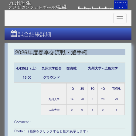
Toggle
navigati
試合結果詳細
2026年度春季交流戦・選手権
4月25日（土）
九州大学総合
交流戦
九州大学 - 広島大学
15:00
グラウンド
1Q
2Q
3Q
4Q
TOTAL
九州大学
14
28
3
28
73
広島大学
0
0
6
0
6
Comment：
Photo：（画像をクリックすると拡大表示します）