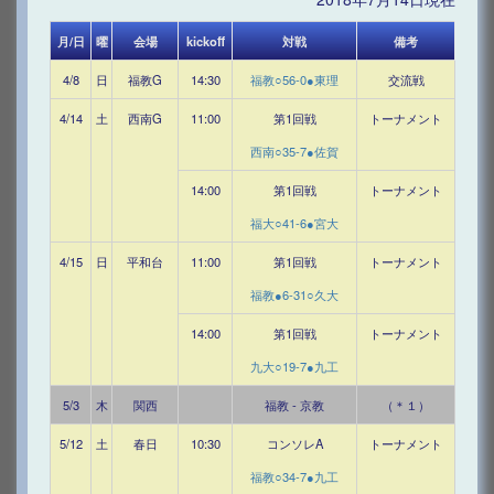
月/日
曜
会場
kickoff
対戦
備考
4/8
日
福教G
14:30
福教○56-0●東理
交流戦
4/14
土
西南G
11:00
第1回戦
トーナメント
西南○35-7●佐賀
14:00
第1回戦
トーナメント
福大○41-6●宮大
4/15
日
平和台
11:00
第1回戦
トーナメント
福教●6-31○久大
14:00
第1回戦
トーナメント
九大○19-7●九工
5/3
木
関西
福教 - 京教
（＊１）
5/12
土
春日
10:30
コンソレA
トーナメント
福教○34-7●九工