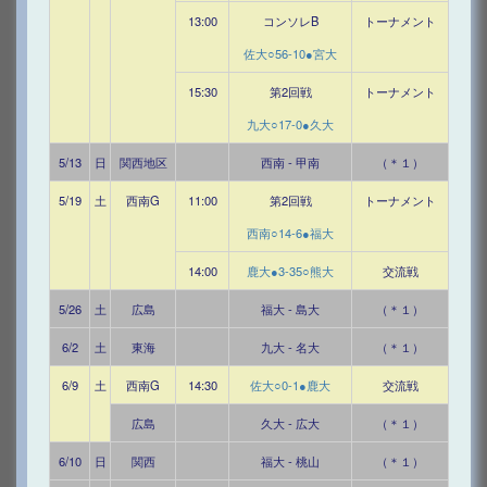
13:00
コンソレB
トーナメント
佐大○56-10●宮大
15:30
第2回戦
トーナメント
九大○17-0●久大
5/13
日
関西地区
西南 - 甲南
（＊１）
5/19
土
西南G
11:00
第2回戦
トーナメント
西南○14-6●福大
14:00
鹿大●3-35○熊大
交流戦
5/26
土
広島
福大 - 島大
（＊１）
6/2
土
東海
九大 - 名大
（＊１）
6/9
土
西南G
14:30
佐大○0-1●鹿大
交流戦
広島
久大 - 広大
（＊１）
6/10
日
関西
福大 - 桃山
（＊１）