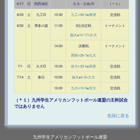
6/17
日
関西地区
久大 - 立命JV
（＊１）
6/23
土
九工G
10:30
九工○36-0●東理
交流戦
6/30
土
博多の森
11:00
3位決定戦
トーナメント
福大●10-17○久大
14:00
決勝戦
トーナメント
西南○26-7●九大
7/1
日
久大G
15:00
佐大○33-0●長県
交流戦
7/14
土
春日
10:00
福大●0-3○久大
交流戦
15:00
九大○10-9●宮大
交流戦
（＊１）九州学生アメリカンフットボール連盟の主幹試合
ではありません
先頭に戻る
九州学生アメリカンフットボール連盟