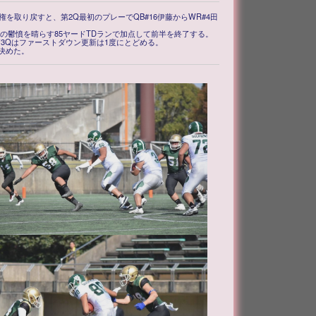
を取り戻すと、第2Q最初のプレーでQB#16伊藤からWR#4田
の鬱憤を晴らす85ヤードTDランで加点して前半を終了する。
3Qはファーストダウン更新は1度にとどめる。
を決めた。