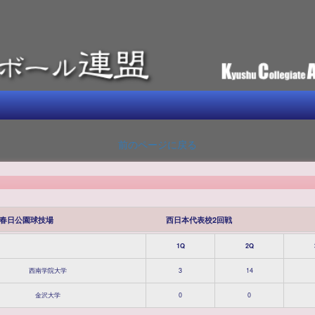
前のページに戻る
春日公園球技場
西日本代表校2回戦
1Q
2Q
西南学院大学
3
14
金沢大学
0
0