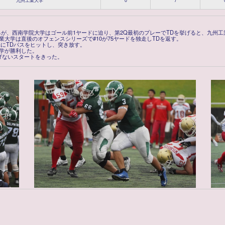
九州工業大学
0
7
が、西南学院大学はゴール前1ヤードに迫り、第2Q最初のプレーでTDを挙げると、九州工
大学は直後のオフェンスシリーズで#10が75ヤードを独走しTDを返す。
田添にTDパスをヒットし、突き放す。
大学が勝利した。
げないスタートをきった。