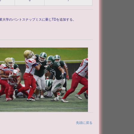
0
0
7
業大学のパントスナップミスに乗じTDを追加する。
先頭に戻る