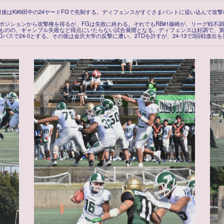
後はK#9田中の24ヤードFGで先制する。ディフェンスがすぐさまパントに追い込んで攻撃権
ジションから攻撃権を得るが、FGは失敗に終わる。それでもRB#1篠崎が、リーグ戦不調
ものの、ギャンブル失敗など得点にいたらない試合展開となる。ディフェンスは好調で、第
Dパスで24-0とする。その後は金沢大学の反撃に遭い、2TDを許すが、24-13で3回戦進出