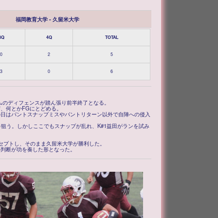
福岡教育大学 - 久留米大学
3Q
4Q
TOTAL
0
2
5
3
0
6
ームのディフェンスが踏ん張り前半終了となる。
ず、何とかFGにとどめる。
の日はパントスナップミスやパントリターン以外で自陣への侵入
狙う。しかしここでもスナップが乱れ、K#1益田がランを試み
ーセプトし、そのまま久留米大学が勝利した。
の判断が功を奏した形となった。