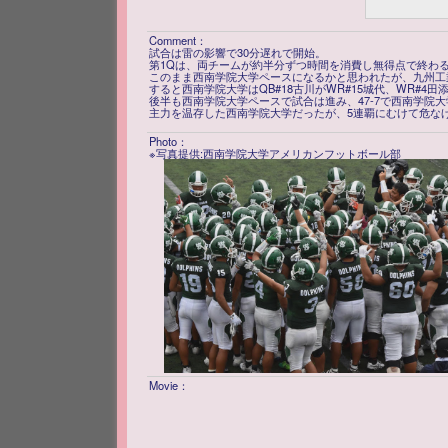
Comment：
試合は雷の影響で30分遅れで開始。
第1Qは、両チームが約半分ずつ時間を消費し無得点で終わる
このまま西南学院大学ペースになるかと思われたが、九州工業
すると西南学院大学はQB#18古川がWR#15城代、WR#4
後半も西南学院大学ペースで試合は進み、47-7で西南学院
主力を温存した西南学院大学だったが、5連覇にむけて危な
Photo：
※写真提供:西南学院大学アメリカンフットボール部
Movie：