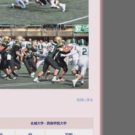
先頭に戻る
名城大学 - 西南学院大学
3Q
4Q
TOTAL