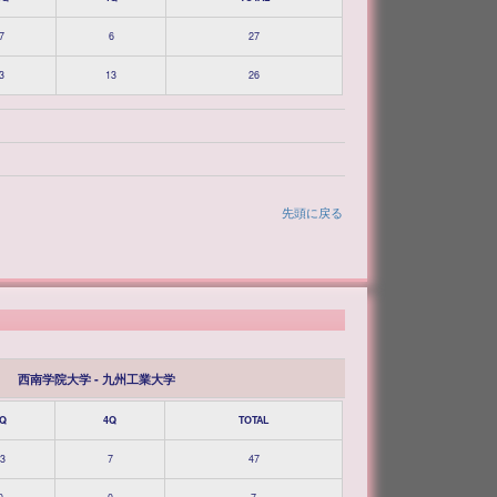
7
6
27
3
13
26
先頭に戻る
西南学院大学 - 九州工業大学
Q
4Q
TOTAL
3
7
47