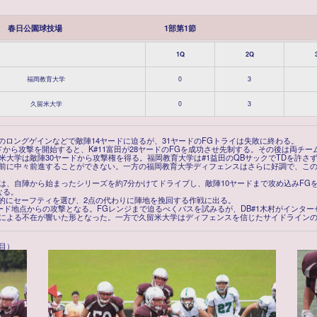
春日公園球技場
1部第1節
1Q
2Q
福岡教育大学
0
3
久留米大学
0
3
のロングゲインなどで敵陣14ヤードに迫るが、31ヤードのFGトライは失敗に終わる。
ードから攻撃を開始すると、K#11富田が28ヤードのFGを成功させ先制する。その後は両チ
大学は敵陣30ヤードから攻撃権を得る。福岡教育大学は#1益田のQBサックでTDを許さ
前に中々前進することができない。一方の福岡教育大学ディフェンスはさらに好調で、こ
、自陣から始まったシリーズを約7分かけてドライブし、敵陣10ヤードまで攻め込みFGを
なる。
図的にセーフティを選び、2点の代わりに陣地を挽回する作戦に出る。
ード地点からの攻撃となる。FGレンジまで迫るべくパスを試みるが、DB#1木村がインタ
による不在が響いた形となった。一方で久留米大学はディフェンスを信じたサイドライン
目）