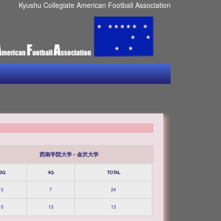
Kyushu Collegiate American Football Association
西南学院大学 - 金沢大学
3Q
4Q
TOTAL
0
7
24
0
13
13