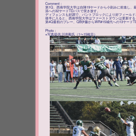
Comment：
第1Q、西南学院大学は自陣19ヤードから小刻みに前進し、最
添への32ヤードTDパスで突き放す。
ディフェンスも好調で、パントブロックにより好フィールドポ
後半に入ると、西南学院大学はファーストダウンは更新する
第4Q最初のプレー、QB伊藤からWR#15城代への13ヤードT
Photo：
※写真提供:川井毅氏（1〜15枚目）