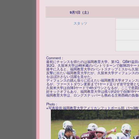
9月1日（土）
スタッツ
Comment：
最初にチャンスを得たのは福岡教育大学。第1Q、QB#1益田
第2Q、久留米大学は#8米藏のパントリターンで敵陣25ヤ
後半に入ると、福岡教育大学のパントスナップミスから久留米
反撃に出たい福岡教育大学だが、久留米大学ディフェンスの
をほぼ許さない活躍を見せた。
ディフェンスの踏ん張りに応えたい福岡教育大学オフェンスは
るが、ファーストダウン更新まで1ヤード足りず攻守交替と
久留米大学は自陣3ヤードで4thダウンとなるが、ここで意
好キックオフもあり、福岡教育大学は残り約2分で自陣19ヤ
福岡教育大学は、ロングスナッパーも務める主将西嶋の負傷
Photo：
※写真提供:福岡教育大学アメリカンフットボール部（1〜3枚